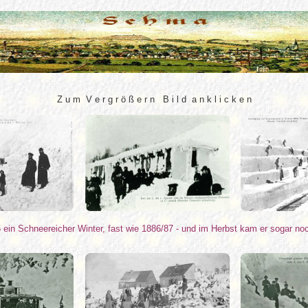
Z u m V e r g r ö ß e r n B i l d a n k l i c k e n
 ein Schneereicher Winter, fast wie 1886/87 - und im Herbst kam er sogar noc